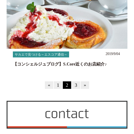
2019/9/04
サカエで見つける～エスコア通信～
【コンシェルジュブログ】S.Core近くのお店紹介♪
«
1
2
3
»