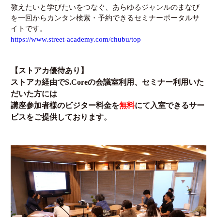
教えたいと学びたいをつなぐ、あらゆるジャンルのまなび
を一回からカンタン検索・予約できるセミナーポータルサ
イトです。
https://www.street-academy.com/chubu/top
【ストアカ優待あり】
ストアカ経由で
S.Core
の会議室利用、セミナー利用いた
だいた方には
講座参加者様のビジター料金を
無料
にて入室できるサー
ビスをご提供しております。