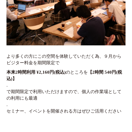
より多くの方にこの空間を体験していただく為、９月から
ビジター料金を期間限定で
本来
2
時間利用
¥2
,
160
円(税込)
のところを
【
2
時間
540
円(税
込)】
.
で期間限定で利用いただけますので、個人の作業場として
の利用にも最適
.
セミナー、イベントを開催される方はぜひご活用ください